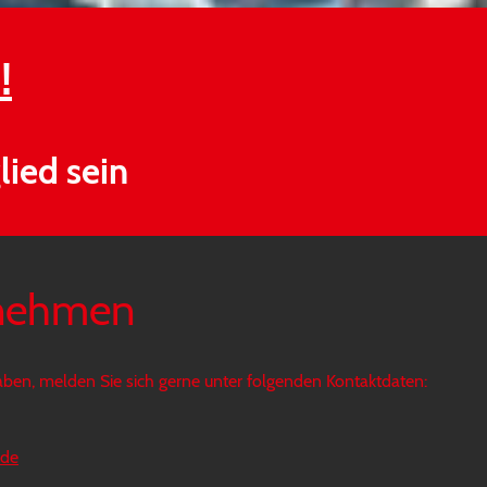
!
lied sein
fnehmen
ben, melden Sie sich gerne unter folgenden Kontaktdaten:
.de