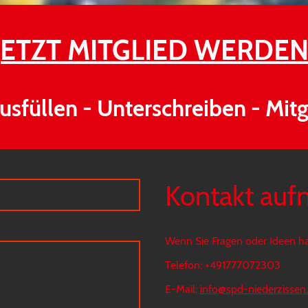
JETZT MITGLIED WERDEN
usfüllen - Unterschreiben - Mitg
Kontakt au
Wenn Sie Fragen oder Ideen ha
Telefon: +491777072303
E-Mail:
info@spd-niederzissen